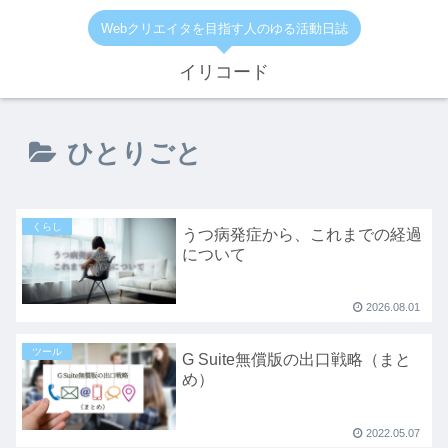
Webクリエイタを目指す人のゆる活動日誌
イリコード
ひとりごと
くらし
うつ病発症から、これまでの経過
について
2026.08.01
ツール
G Suite無償版の出口戦略（まと
め）
2022.05.07