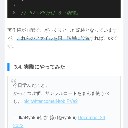
// 87～88行目 を『削除』
著作権が心配で、ざっくりとした記述となっています
が、
これらのファイルを同一階層に設置
すれば、okで
す。
3.4. 実際にやってみた
今日学んだこと。
かっこつけず、サンプルコードをまんま使うべ
し。
pic.twitter.com/uNtoblPVa9
— IkaRyaku(伊加 掠) (@ryakui)
December 24,
2022