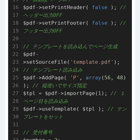
$pdf->setPrintHeader( 
false
 ); 
// 
ヘッダー出力OFF
$pdf->setPrintFooter( 
false
 ); 
// 
フッター出力OFF
// テンプレートを読み込んでページ生成
$pdf-
>setSourceFile(
'template.pdf'
); 
// テンプレート読み込み
$pdf->AddPage( 
'P'
, 
array
(
56
, 
48
) 
); 
// 縦使いでサイズ指定
$tpl = $pdf->importPage(
1
); 
// １
ページ目を読み込み
$pdf->useTemplate( $tpl ); 
// テン
プレートをセット
// 受付番号