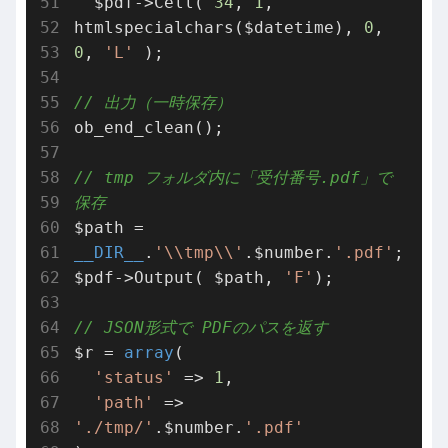
  $pdf->Cell( 
34
, 
1
, 
htmlspecialchars($datetime), 
0
, 
0
, 
'L'
 );

// 出力（一時保存）
ob_end_clean();

// tmp フォルダ内に「受付番号.pdf」で
保存
$path = 
__DIR__
.
'\\tmp\\'
.$number.
'.pdf'
;

$pdf->Output( $path, 
'F'
);

// JSON形式で PDFのパスを返す
$r = 
array
(

'status'
 => 
1
,

'path'
 => 
'./tmp/'
.$number.
'.pdf'