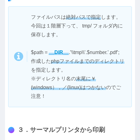
ファイルパスは
絶対パスで指定
します。
今回は１階層下って、 tmp/ フォルダ内に
保存します。
$path =
__DIR__
.’\\tmp\\’.$number.’.pdf’;
作成した
phpファイルまでのディレクトリ
を指定します。
※ディレクトリ名の
末尾に￥
(windows），／(linux)はつかない
のでご
注意！
３．サーマルプリンタから印刷