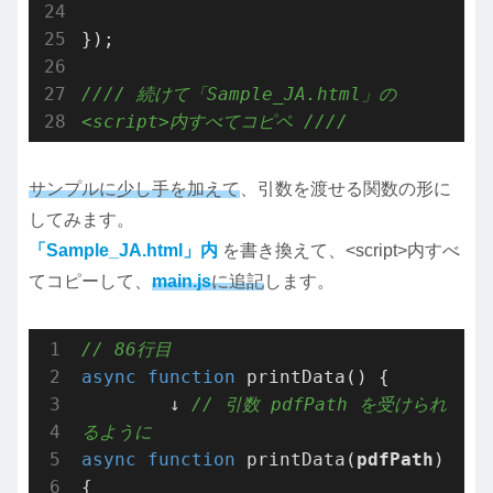
});

//// 続けて「Sample_JA.html」の 
<script>内すべてコピペ ////
サンプルに少し手を加えて
、引数を渡せる関数の形に
してみます。
「Sample_JA.html」内
を書き換えて、<script>内すべ
てコピーして、
main.js
に追記
します。
// 86行目
async
function
printData
(
) 
{

        ↓ 
// 引数 pdfPath を受けられ
るように
async
function
printData
(
pdfPath
) 
{
