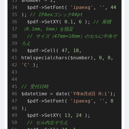
$number = 
2
;

  $pdf->SetFont( 
'ipaexg'
, 
''
, 
44
); 
// IPAexゴシック44pt
  $pdf->SetXY( 
0.1
, 
6
 ); 
// 座標
（0.1mm, 6mm）を指定
// サイズ（47mm×18mm）のセルに中央ぞ
ろえ
  $pdf->Cell( 
47
, 
18
, 
htmlspecialchars($number), 
0
, 
0
, 
'C'
 );

// 受付日時
$datetime = date(
'Y年m月d日 H:i'
);

  $pdf->SetFont( 
'ipaexg'
, 
''
, 
8
);

  $pdf->SetXY( 
13
, 
24
 );

// セル内左ぞろえ