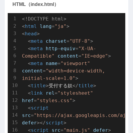
HTML（index.html）
<!DOCTYPE html>
<
html
lang
=
"ja"
>
<
head
>
<
meta
charset
=
"UTF-8"
>
<
meta
http-equiv
=
"X-UA-
Compatible"
content
=
"IE=edge"
>
<
meta
name
=
"viewport"
content
=
"width=device-width, 
initial-scale=1.0"
>
<
title
>
受付する奴
</
title
>
<
link
rel
=
"stylesheet"
href
=
"styles.css"
>
<
script
src
=
"https://ajax.googleapis.com/ajax
defer
>
</
script
>
<
script
src
=
"main.js"
defer
>