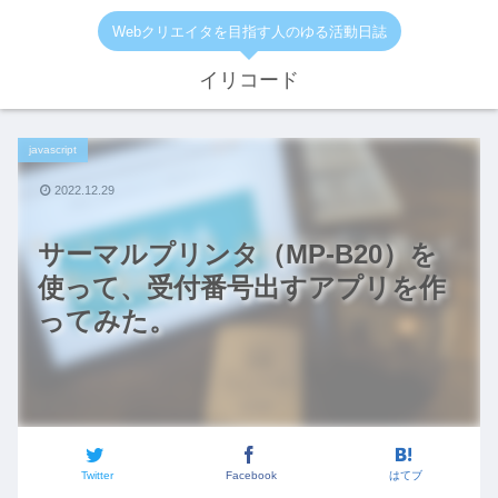
Webクリエイタを目指す人のゆる活動日誌
イリコード
javascript
2022.12.29
サーマルプリンタ（MP-B20）を
使って、受付番号出すアプリを作
ってみた。
Twitter
Facebook
はてブ