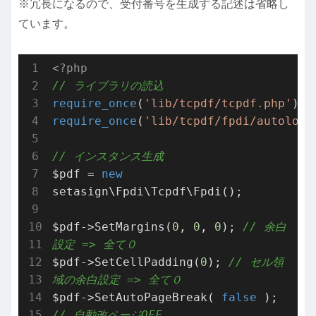
※冗長になるので、受付番号を生成する記述は省略し
ています。
<?php
// ライブラリの読込
require_once
(
'lib/tcpdf/tcpdf.php'
require_once
(
'lib/tcpdf/fpdi/autoload
// インスタンス生成
$pdf = 
new
setasign\Fpdi\Tcpdf\Fpdi();

$pdf->SetMargins(
0
, 
0
, 
0
); 
// 余白
設定 => 全て０
$pdf->SetCellPadding(
0
); 
// セル領
域の余白設定 => 全て０
$pdf->SetAutoPageBreak( 
false
 ); 
// 自動改ページOFF