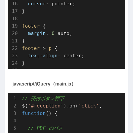
cursor
: pointer;

}

footer
 {

margin
: 
0
 auto;

footer
 > 
p
 {

text-align
: center;

}
javascript/jQuery（main.js）
// 受付ボタン押下
$(
'#reception'
).on(
'click'
, 
function
(
) 
{

// PDF のパス