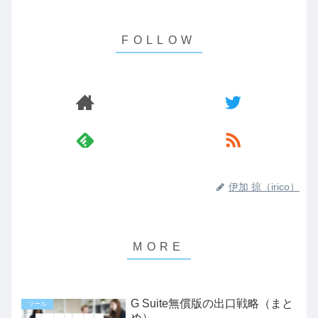
伊加 掠（irico）
G Suite無償版の出口戦略（まと
ツール
め）