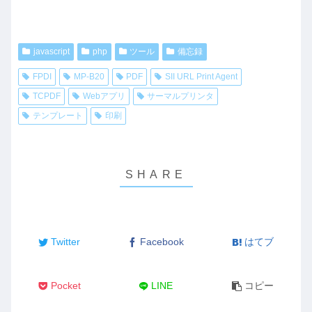
javascript
php
ツール
備忘録
FPDI
MP-B20
PDF
SII URL Print Agent
TCPDF
Webアプリ
サーマルプリンタ
テンプレート
印刷
Twitter
Facebook
はてブ
Pocket
LINE
コピー