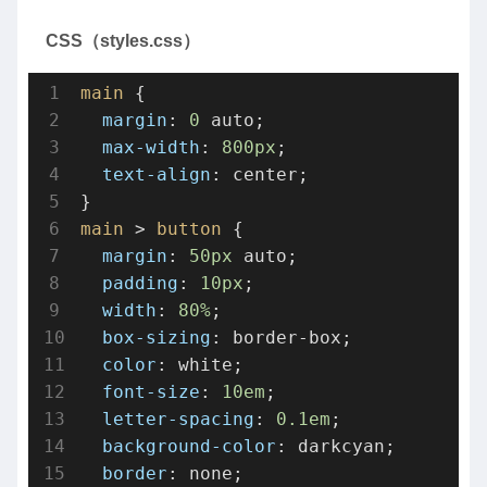
CSS（styles.css）
main
 {

margin
: 
0
 auto;

max-width
: 
800px
;

text-align
: center;

main
 > 
button
 {

margin
: 
50px
 auto;

padding
: 
10px
;

width
: 
80%
;

box-sizing
: border-box;

color
: white;

font-size
: 
10em
;

letter-spacing
: 
0.1em
;

background-color
: darkcyan;

border
: none;
