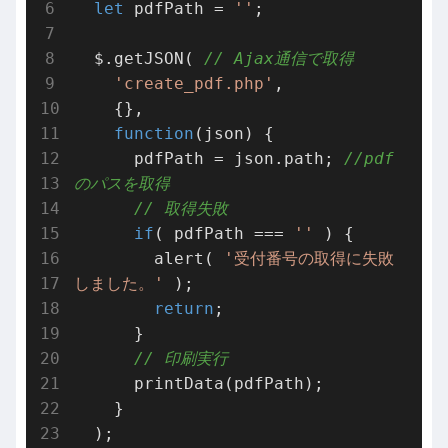
let
 pdfPath = 
''
;

  $.getJSON( 
// Ajax通信で取得
'create_pdf.php'
,

    {},

function
(
json
) 
{

      pdfPath = json.path; 
//pdf
のパスを取得
// 取得失敗
if
( pdfPath === 
''
 ) {

        alert( 
'受付番号の取得に失敗
しました。'
 );

return
;

      }

// 印刷実行
      printData(pdfPath);

    }

  );
