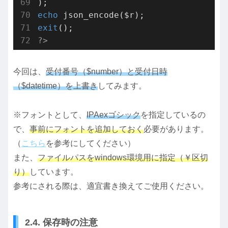
echo
exit
?>
今回は、
受付番号（$number）と受付日時
（$datetime）を上書き
してみます。
※フォントとして、
IPAexゴシック
を指定しているの
で、
事前にフォントを追加しておく
必要があります。
（
こちら
を参考にしてください）
また、
ファイルパスをwindows環境用に指定（￥区切
り）
しています。
参考にされる際は、適宜書き換えてご使用ください。
2.4. 保存時の注意