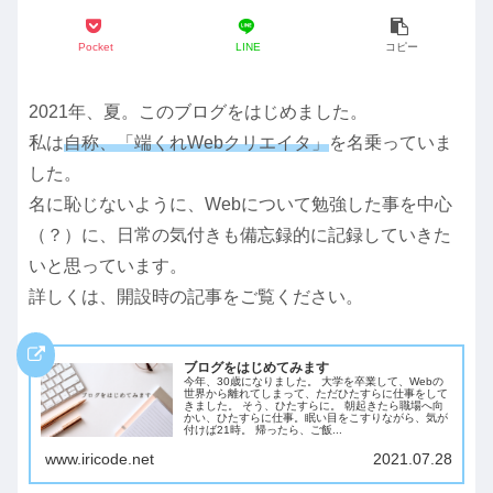
Pocket
LINE
コピー
2021年、夏。このブログをはじめました。
私は
自称、「端くれWebクリエイタ」
を名乗っていま
した。
名に恥じないように、Webについて勉強した事を中心
（？）に、日常の気付きも備忘録的に記録していきた
いと思っています。
詳しくは、開設時の記事をご覧ください。
ブログをはじめてみます
今年、30歳になりました。 大学を卒業して、Webの
世界から離れてしまって、ただひたすらに仕事をして
きました。 そう、ひたすらに。 朝起きたら職場へ向
かい、ひたすらに仕事。眠い目をこすりながら、気が
付けば21時。 帰ったら、ご飯...
www.iricode.net
2021.07.28