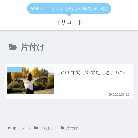
Webクリエイタを目指す人のゆる活動日誌
イリコード
片付け
くらし
この１年間でやめたこと、６つ
2022.08.19
ホーム
くらし
片付け