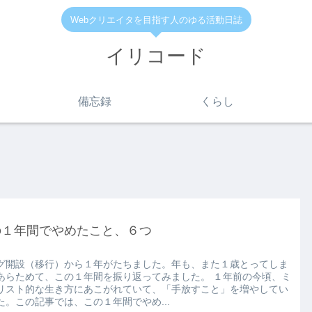
Webクリエイタを目指す人のゆる活動日誌
イリコード
備忘録
くらし
の１年間でやめたこと、６つ
グ開設（移行）から１年がたちました。年も、また１歳とってしま
あらためて、この１年間を振り返ってみました。 １年前の今頃、ミ
リスト的な生き方にあこがれていて、「手放すこと」を増やしてい
た。この記事では、この１年間でやめ...