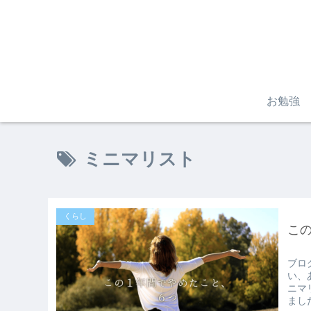
お勉強
ミニマリスト
くらし
こ
ブロ
い、
ニマ
まし